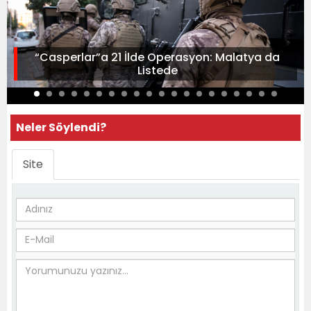
“Casperlar”a 21 İlde Operasyon: Malatya da
Listede
Neler Söylendi?
Site