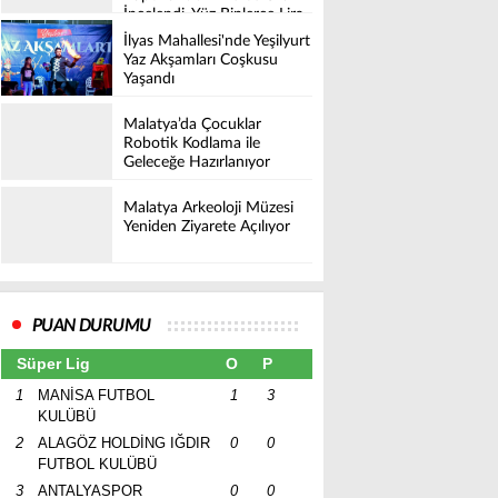
İncelendi, Yüz Binlerce Lira
Cez Kesildi
İlyas Mahallesi'nde Yeşilyurt
Yaz Akşamları Coşkusu
Yaşandı
Malatya’da Çocuklar
Robotik Kodlama ile
Geleceğe Hazırlanıyor
Malatya Arkeoloji Müzesi
Yeniden Ziyarete Açılıyor
PUAN DURUMU
Süper Lig
O
P
1
MANİSA FUTBOL
1
3
KULÜBÜ
2
ALAGÖZ HOLDİNG IĞDIR
0
0
FUTBOL KULÜBÜ
3
ANTALYASPOR
0
0