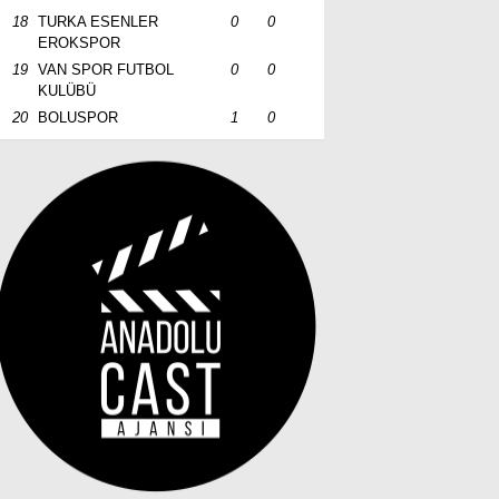
18
TURKA ESENLER
0
0
EROKSPOR
19
VAN SPOR FUTBOL
0
0
KULÜBÜ
20
BOLUSPOR
1
0