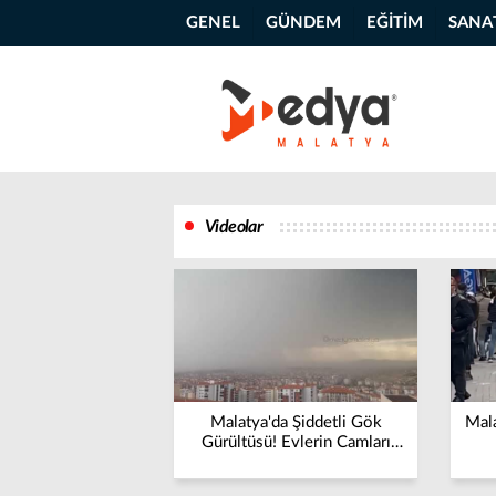
GENEL
GÜNDEM
EĞİTİM
SANA
Videolar
Malatya'da Şiddetli Gök
Mala
Gürültüsü! Evlerin Camları
Titredi