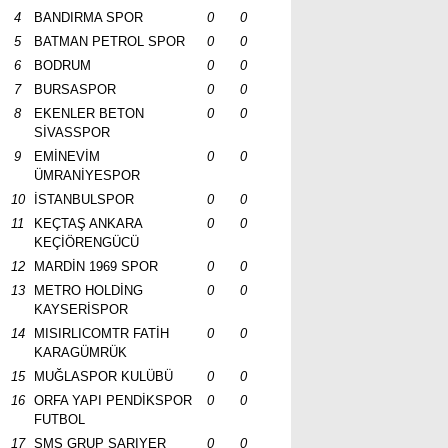
4
BANDIRMA SPOR
0
0
5
BATMAN PETROL SPOR
0
0
6
BODRUM
0
0
7
BURSASPOR
0
0
8
EKENLER BETON
0
0
SİVASSPOR
9
EMİNEVİM
0
0
ÜMRANİYESPOR
10
İSTANBULSPOR
0
0
11
KEÇTAŞ ANKARA
0
0
KEÇİÖRENGÜCÜ
12
MARDİN 1969 SPOR
0
0
13
METRO HOLDİNG
0
0
KAYSERİSPOR
14
MISIRLICOMTR FATİH
0
0
KARAGÜMRÜK
15
MUĞLASPOR KULÜBÜ
0
0
16
ORFA YAPI PENDİKSPOR
0
0
FUTBOL
17
SMS GRUP SARIYER
0
0