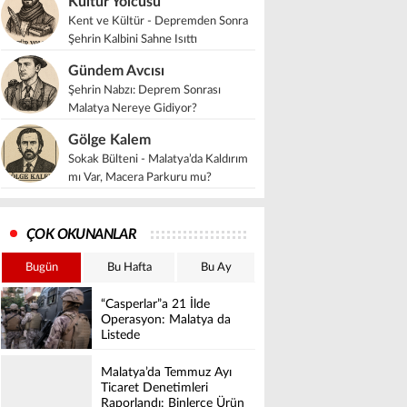
Kültür Yolcusu
Kent ve Kültür - Depremden Sonra
Şehrin Kalbini Sahne Isıttı
Gündem Avcısı
Şehrin Nabzı: Deprem Sonrası
Malatya Nereye Gidiyor?
Gölge Kalem
Sokak Bülteni - Malatya’da Kaldırım
mı Var, Macera Parkuru mu?
ÇOK OKUNANLAR
Bugün
Bu Hafta
Bu Ay
“Casperlar”a 21 İlde
Operasyon: Malatya da
Listede
Malatya’da Temmuz Ayı
Ticaret Denetimleri
Raporlandı: Binlerce Ürün