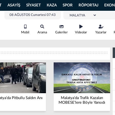
T
ASAYİŞ
SİYASET
KAZA
SPOR
RÖPORTAJ
EKON
08 AĞUSTOS Cumartesi 07:43
Mobil
Arama
Galeriler
Videolar
Yazarlar
tya'da Pitbullu Saldırı Anı
Malatya'da Trafik Kazaları
MOBESE'lere Böyle Yansıdı