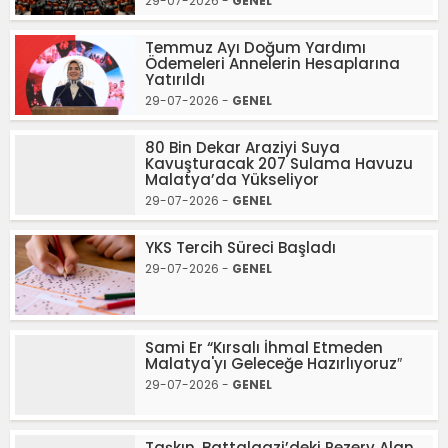
29-07-2026 -
GENEL
Temmuz Ayı Doğum Yardımı
Ödemeleri Annelerin Hesaplarına
Yatırıldı
29-07-2026 -
GENEL
80 Bin Dekar Araziyi Suya
Kavuşturacak 207 Sulama Havuzu
Malatya’da Yükseliyor
29-07-2026 -
GENEL
YKS Tercih Süreci Başladı
29-07-2026 -
GENEL
Sami Er “Kırsalı İhmal Etmeden
Malatya'yı Geleceğe Hazırlıyoruz″
29-07-2026 -
GENEL
Taşkın, Battalgazi’deki Rezerv Alan