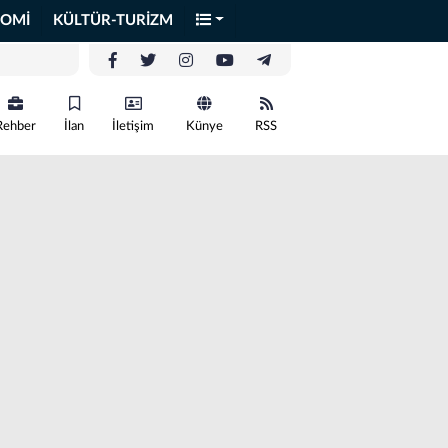
OMİ
KÜLTÜR-TURİZM
Rehber
İlan
İletişim
Künye
RSS