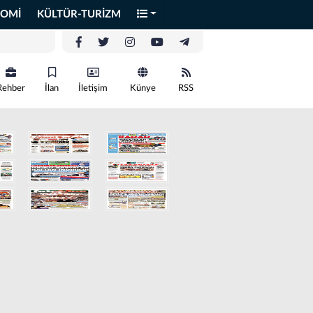
OMİ
KÜLTÜR-TURİZM
Rehber
İlan
İletişim
Künye
RSS