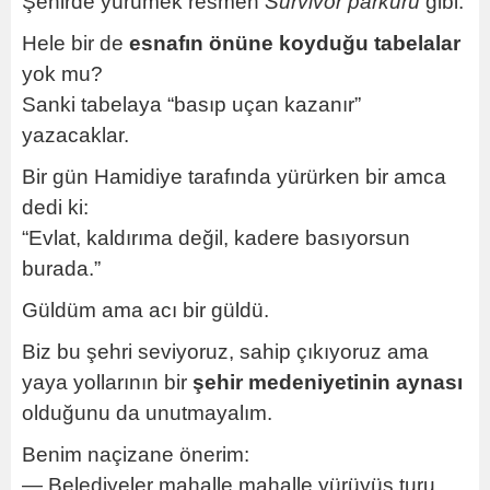
Şehirde yürümek resmen
Survivor parkuru
gibi.
Hele bir de
esnafın önüne koyduğu tabelalar
yok mu?
Sanki tabelaya “basıp uçan kazanır”
yazacaklar.
Bir gün Hamidiye tarafında yürürken bir amca
dedi ki:
“Evlat, kaldırıma değil, kadere basıyorsun
burada.”
Güldüm ama acı bir güldü.
Biz bu şehri seviyoruz, sahip çıkıyoruz ama
yaya yollarının bir
şehir medeniyetinin aynası
olduğunu da unutmayalım.
Benim naçizane önerim:
— Belediyeler mahalle mahalle yürüyüş turu