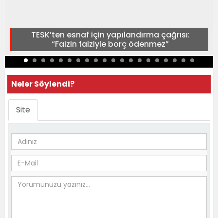
TESK’ten esnaf için yapılandırma çağrısı:
“Faizin faiziyle borç ödenmez”
Neler Söylendi?
Site