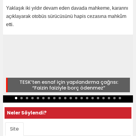
Yaklaşık iki yıldır devam eden davada mahkeme, kararını
açıklayarak otobüs sürücüsünü hapis cezasına mahkûm
etti.
TESK’ten esnaf için yapılandırma çağrısı:
“Faizin faiziyle borç ödenmez”
Neler Söylendi?
Site