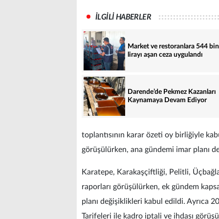
İLGİLİ HABERLER
Market ve restoranlara 544 bin
lirayı aşan ceza uygulandı
Darende’de Pekmez Kazanları
Kaynamaya Devam Ediyor
toplantısının karar özeti oy birliğiyle 
görüşülürken, ana gündemi imar planı deği
Karatepe, Karakaşçiftliği, Pelitli, Üçbağ
raporları görüşülürken, ek gündem kaps
planı değişiklikleri kabul edildi. Ayrıca
Tarifeleri ile kadro iptali ve ihdası görüş