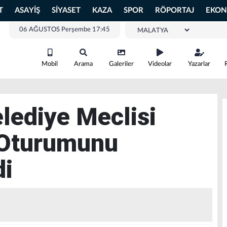
T
ASAYİŞ
SİYASET
KAZA
SPOR
RÖPORTAJ
EKON
06 AĞUSTOS Perşembe 17:45
Mobil
Arama
Galeriler
Videolar
Yazarlar
elediye Meclisi
 Oturumunu
di