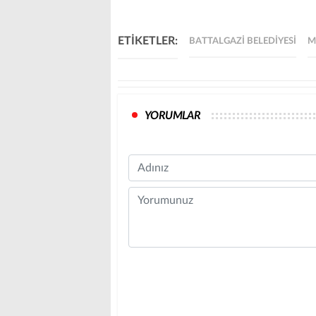
ETİKETLER:
BATTALGAZI BELEDIYESI
M
YORUMLAR
Name
Comment