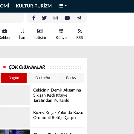
OMİ
KÜLTÜR-TURİZM
Rehber
İlan
İletişim
Künye
RSS
ÇOK OKUNANLAR
Bugün
Bu Hafta
Bu Ay
Çekicinin Demir Aksamına
Sıkışan Kedi İtfaiye
Tarafından Kurtarıldı
Kuzey Kuşak Yolunda Kaza:
Otomobil Refüje Çarptı