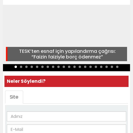
TESK’ten esnaf için yapılandırma çağrısı:
“Faizin faiziyle borç ödenmez”
Neler Söylendi?
Site