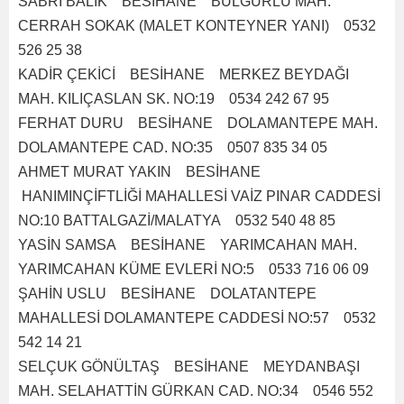
SABRİ BALIK BESİHANE BULGURLU MAH.
CERRAH SOKAK (MALET KONTEYNER YANI) 0532
526 25 38
KADİR ÇEKİCİ BESİHANE MERKEZ BEYDAĞI
MAH. KILIÇASLAN SK. NO:19 0534 242 67 95
FERHAT DURU BESİHANE DOLAMANTEPE MAH.
DOLAMANTEPE CAD. NO:35 0507 835 34 05
AHMET MURAT YAKIN BESİHANE
HANIMINÇİFTLİĞİ MAHALLESİ VAİZ PINAR CADDESİ
NO:10 BATTALGAZİ/MALATYA 0532 540 48 85
YASİN SAMSA BESİHANE YARIMCAHAN MAH.
YARIMCAHAN KÜME EVLERİ NO:5 0533 716 06 09
ŞAHİN USLU BESİHANE DOLATANTEPE
MAHALLESİ DOLAMANTEPE CADDESİ NO:57 0532
542 14 21
SELÇUK GÖNÜLTAŞ BESİHANE MEYDANBAŞI
MAH. SELAHATTİN GÜRKAN CAD. NO:34 0546 552