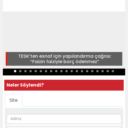
TESK’ten esnaf için yapılandırma çağrısı:
“Faizin faiziyle borç ödenmez”
Neler Söylendi?
Site