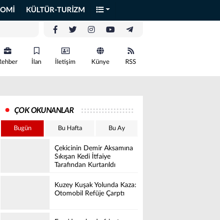
OMİ
KÜLTÜR-TURİZM
Rehber
İlan
İletişim
Künye
RSS
ÇOK OKUNANLAR
Bugün
Bu Hafta
Bu Ay
Çekicinin Demir Aksamına
Sıkışan Kedi İtfaiye
Tarafından Kurtarıldı
Kuzey Kuşak Yolunda Kaza:
Otomobil Refüje Çarptı