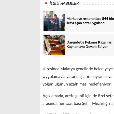
İLGİLİ HABERLER
Market ve restoranlara 544 bin
lirayı aşan ceza uygulandı
Darende’de Pekmez Kazanları
Kaynamaya Devam Ediyor
süresince Malatya genelinde belediyeye a
Uygulamayla vatandaşların bayram ziyaret
yoğunluğunun azaltılması hedefleniyor.
Açıklamada, arefe günü için de özel sefer 
arasında her saat başı Şehir Mezarlığı’na