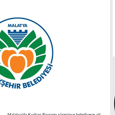
Malatya’da Kurban Bayramı süresince belediyeye ait