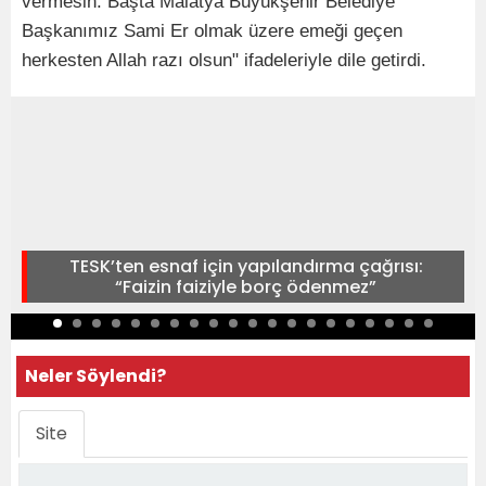
vermesin. Başta Malatya Büyükşehir Belediye
Başkanımız Sami Er olmak üzere emeği geçen
herkesten Allah razı olsun" ifadeleriyle dile getirdi.
TESK’ten esnaf için yapılandırma çağrısı:
“Faizin faiziyle borç ödenmez”
Neler Söylendi?
Site