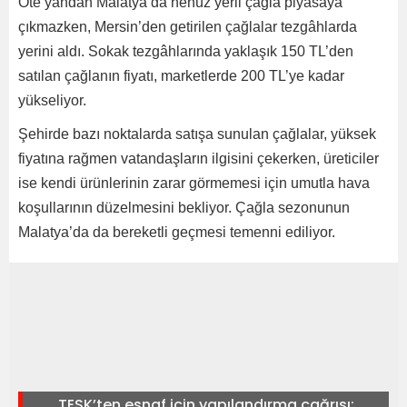
Öte yandan Malatya’da henüz yerli çağla piyasaya
çıkmazken, Mersin’den getirilen çağlalar tezgâhlarda
yerini aldı. Sokak tezgâhlarında yaklaşık 150 TL’den
satılan çağlanın fiyatı, marketlerde 200 TL’ye kadar
yükseliyor.
Şehirde bazı noktalarda satışa sunulan çağlalar, yüksek
fiyatına rağmen vatandaşların ilgisini çekerken, üreticiler
ise kendi ürünlerinin zarar görmemesi için umutla hava
koşullarının düzelmesini bekliyor. Çağla sezonunun
Malatya’da da bereketli geçmesi temenni ediliyor.
TESK’ten esnaf için yapılandırma çağrısı: