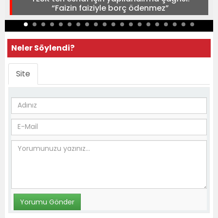
“Faizin faiziyle borç ödenmez”
Neler Söylendi?
Site