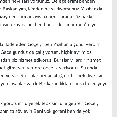
kimden neyi saklıyorsunuz. Delegelerimi benden
e Başkanıyım, kimden ne saklıyorsunuz. Yazıhan’da
izayn ederim anlayışına ben burada söz hakkı
sına koymasın, ben bunu silerim burada” diye
da ifade eden Göçer, “ben Yazıhan’a gönül verdim,
 Gece gündüz de çalışıyorum, hiçbir ayrım da
dan biz hizmet ediyoruz. Buralar yıllardır hizmet
izmet gitmeyen yerlere öncelik veriyoruz. Şu anda
ediye var. Sıkıntılarınızı anlattığınız bir belediye var.
eyen insanlar vardı. Biz kazandıktan sonra belediyeye
k görürüm” diyerek tepkisini dile getiren Göçer,
kanınıza söyleyin Beni yok göreni ben de yok