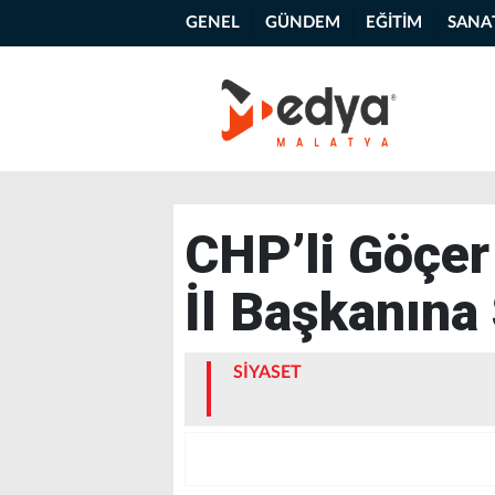
GENEL
GÜNDEM
EĞİTİM
SANA
CHP’li Göçer 
İl Başkanına
SİYASET