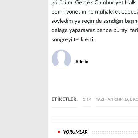
görürüm. Gerçek Cumhuriyet Halk Part
ben il yönetimine muhalefet edeceğ
söyledim ya seçimde sandığın başında
delege yaparsanız bende burayı te
kongreyi terk etti.
Admin
ETİKETLER:
CHP
YAZIHAN CHP İLÇE K
YORUMLAR