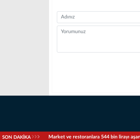
Name
Comment
Market ve restoranlara 544 bin lirayı aşa
SON DAKİKA