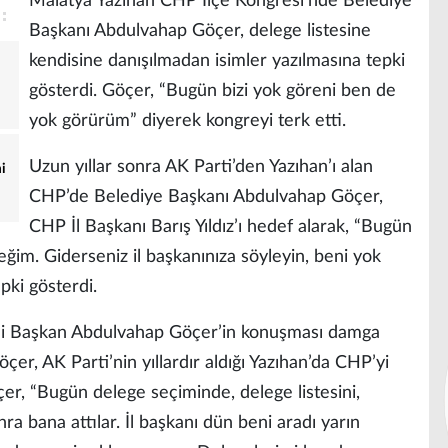
Malatya Yazıhan CHP İlçe Kongresi’nde Belediye
Başkanı Abdulvahap Göçer, delege listesine
kendisine danışılmadan isimler yazılmasına tepki
gösterdi. Göçer, “Bugün bizi yok göreni ben de
yok görürüm” diyerek kongreyi terk etti.
Uzun yıllar sonra AK Parti’den Yazıhan’ı alan
i
CHP’de Belediye Başkanı Abdulvahap Göçer,
CHP İl Başkanı Barış Yıldız’ı hedef alarak, “Bugün
ğim. Giderseniz il başkanınıza söyleyin, beni yok
pki gösterdi.
li Başkan Abdulvahap Göçer’in konuşması damga
r, AK Parti’nin yıllardır aldığı Yazıhan’da CHP’yi
öçer, “Bugün delege seçiminde, delege listesini,
nra bana attılar. İl başkanı dün beni aradı yarın