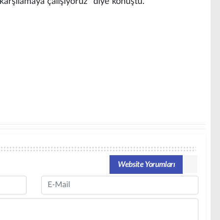
i karşılamaya çalışıyoruz" diye konuştu.
Website Yorumları
Email