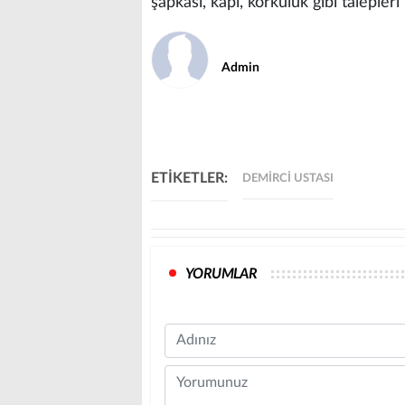
şapkası, kapı, korkuluk gibi talepler
Admin
ETİKETLER:
DEMIRCI USTASI
YORUMLAR
Name
Comment