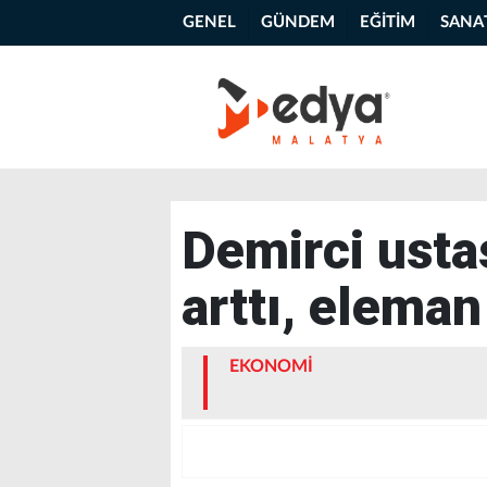
GENEL
GÜNDEM
EĞİTİM
SANA
Demirci ustas
arttı, eleman
EKONOMİ