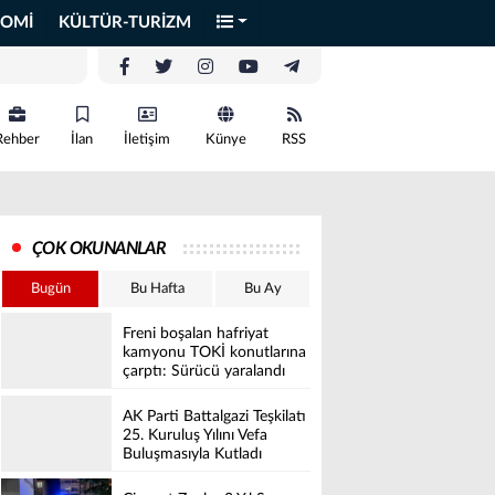
OMİ
KÜLTÜR-TURİZM
Rehber
İlan
İletişim
Künye
RSS
ÇOK OKUNANLAR
Bugün
Bu Hafta
Bu Ay
Freni boşalan hafriyat
kamyonu TOKİ konutlarına
çarptı: Sürücü yaralandı
AK Parti Battalgazi Teşkilatı
25. Kuruluş Yılını Vefa
Buluşmasıyla Kutladı