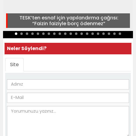
TESK’ten esnaf için yapılandırma çağrısı:
“Faizin faiziyle borç ödenmez”
Neler Söylendi?
Site