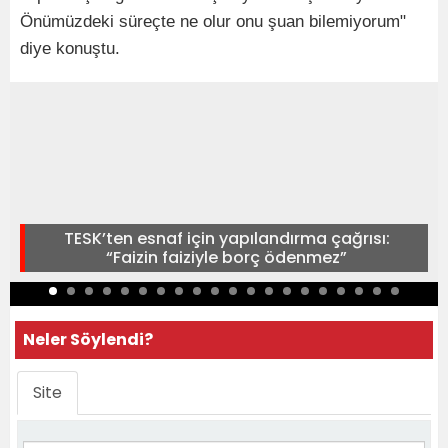
Önümüzdeki süreçte ne olur onu şuan bilemiyorum"
diye konuştu.
TESK’ten esnaf için yapılandırma çağrısı:
“Faizin faiziyle borç ödenmez”
Neler Söylendi?
Site