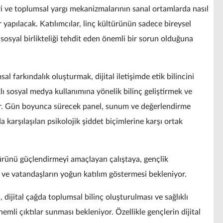
ileri ve toplumsal yargı mekanizmalarının sanal ortamlarda nasıl
 yapılacak. Katılımcılar, linç kültürünün sadece bireysel
osyal birlikteliği tehdit eden önemli bir sorun olduğuna
al farkındalık oluşturmak, dijital iletişimde etik bilincini
klı sosyal medya kullanımına yönelik bilinç geliştirmek ve
or. Gün boyunca sürecek panel, sunum ve değerlendirme
a karşılaşılan psikolojik şiddet biçimlerine karşı ortak
türünü güçlendirmeyi amaçlayan çalıştaya, gençlik
r ve vatandaşların yoğun katılım göstermesi bekleniyor.
, dijital çağda toplumsal bilinç oluşturulması ve sağlıklı
nemli çıktılar sunması bekleniyor. Özellikle gençlerin dijital