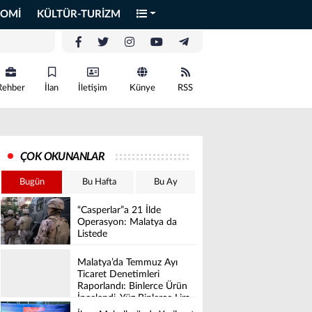
OMİ
KÜLTÜR-TURİZM
Rehber
İlan
İletişim
Künye
RSS
ÇOK OKUNANLAR
Bugün
Bu Hafta
Bu Ay
“Casperlar”a 21 İlde
Operasyon: Malatya da
Listede
Malatya’da Temmuz Ayı
Ticaret Denetimleri
Raporlandı: Binlerce Ürün
İncelendi, Yüz Binlerce Lira
Cez Kesildi