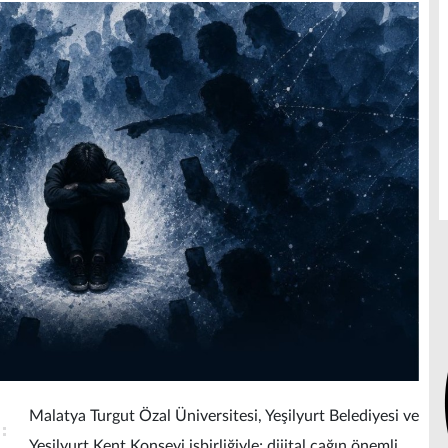
Malatya Turgut Özal Üniversitesi, Yeşilyurt Belediyesi ve
Yeşilyurt Kent Konseyi işbirliğiyle; dijital çağın önemli