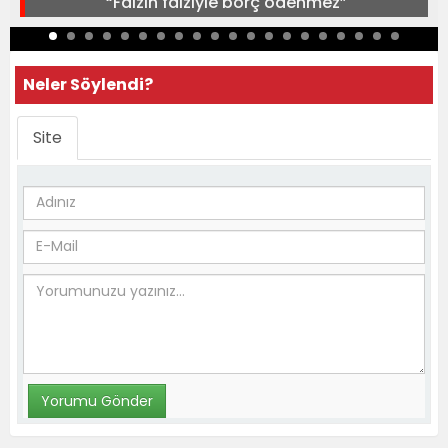
“Faizin faiziyle borç ödenmez”
Neler Söylendi?
Site