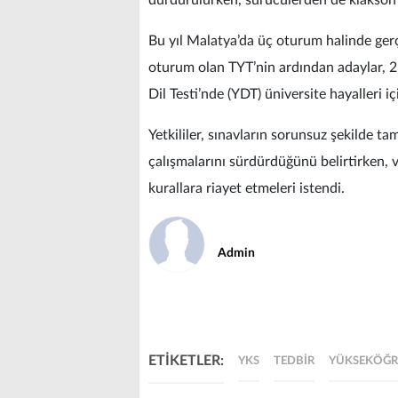
durdurulurken, sürücülerden de klakson 
Bu yıl Malatya’da üç oturum halinde gerç
oturum olan TYT’nin ardından adaylar, 21
Dil Testi’nde (YDT) üniversite hayalleri 
Yetkililer, sınavların sorunsuz şekilde 
çalışmalarını sürdürdüğünü belirtirken, 
kurallara riayet etmeleri istendi.
Admin
ETİKETLER:
YKS
TEDBIR
YÜKSEKÖĞR