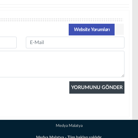
Website Yorumları
Email
Medya Malatya
Medya Malatya - Tüm hakları saklıdır.