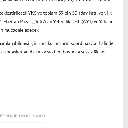
çalmamaları konusunda hassasiyet göstermeleri istendi.
ekleştirilecek YKS’ye toplam 59 bin 50 aday katılıyor. İlk
 Haziran Pazar günü Alan Yeterlilik Testi (AYT) ve Yabancı
için mücadele edecek.
tamamlanabilmesi için tüm kurumların koordinasyon halinde
vatandaşlardan da sınav saatleri boyunca sessizliğe ve
ETIM KURUMLARI SINAVI