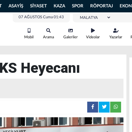
T
ASAYİŞ
SİYASET
KAZA
SPOR
RÖPORTAJ
EKON
07 AĞUSTOS Cuma 01:43
Mobil
Arama
Galeriler
Videolar
Yazarlar
YKS Heyecanı