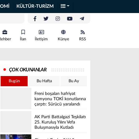
OMİ
KÜLTÜR-TURİZM
Rehber
İlan
İletişim
Künye
RSS
ÇOK OKUNANLAR
Bugün
Bu Hafta
Bu Ay
Freni boşalan hafriyat
kamyonu TOKİ konutlarına
çarptı: Sürücü yaralandı
AK Parti Battalgazi Teşkilatı
25. Kuruluş Yılını Vefa
Buluşmasıyla Kutladı