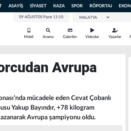
T
ASAYİŞ
SİYASET
KAZA
SPOR
RÖPORTAJ
EKON
09 AĞUSTOS Pazar 11:10
Mobil
Arama
Galeriler
Videolar
Yazarlar
porcudan Avrupa
nası’nda mücadele eden Cevat Çobanlı
usu Yakup Bayındır, +78 kilogram
 kazanarak Avrupa şampiyonu oldu.