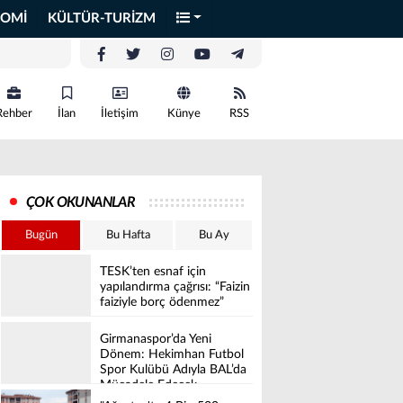
OMİ
KÜLTÜR-TURİZM
Rehber
İlan
İletişim
Künye
RSS
ÇOK OKUNANLAR
Bugün
Bu Hafta
Bu Ay
TESK’ten esnaf için
yapılandırma çağrısı: “Faizin
faiziyle borç ödenmez”
Girmanaspor’da Yeni
Dönem: Hekimhan Futbol
Spor Kulübü Adıyla BAL’da
Mücadele Edecek