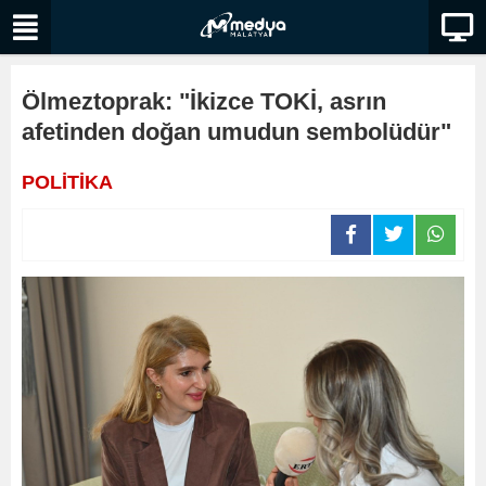
Ölmeztoprak: "İkizce TOKİ, asrın
afetinden doğan umudun sembolüdür"
POLİTİKA