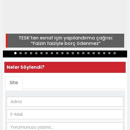
TESK’ten esnaf için yapılandırma çağrısı:
“Faizin faiziyle borç ödenmez”
Neler Söylendi?
Site