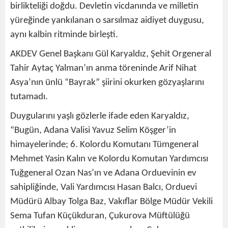
birlikteliği doğdu. Devletin vicdanında ve milletin
yüreğinde yankılanan o sarsılmaz aidiyet duygusu,
aynı kalbin ritminde birleşti.
AKDEV Genel Başkanı Gül Karyaldız, Şehit Orgeneral
Tahir Aytaç Yalman’ın anma töreninde Arif Nihat
Asya’nın ünlü “Bayrak” şiirini okurken gözyaşlarını
tutamadı.
Duygularını yaşlı gözlerle ifade eden Karyaldız,
“Bugün, Adana Valisi Yavuz Selim Köşger’in
himayelerinde; 6. Kolordu Komutanı Tümgeneral
Mehmet Yasin Kalın ve Kolordu Komutan Yardımcısı
Tuğgeneral Ozan Nas’ın ve Adana Orduevinin ev
sahipliğinde, Vali Yardımcısı Hasan Balcı, Orduevi
Müdürü Albay Tolga Baz, Vakıflar Bölge Müdür Vekili
Sema Tufan Küçükduran, Çukurova Müftülüğü