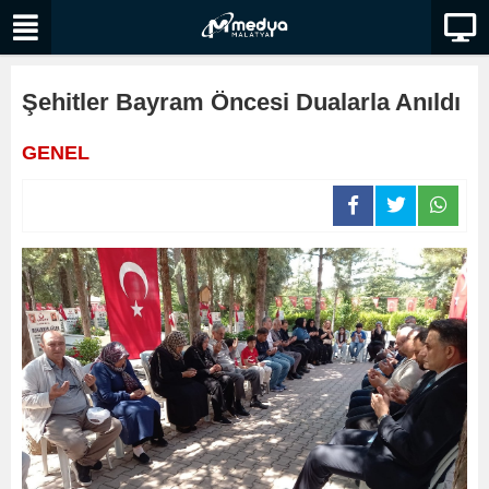
Şehitler Bayram Öncesi Dualarla Anıldı
GENEL