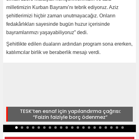
milletimizin Kurban Bayramı’nı tebrik ediyoruz. Aziz
şehitlerimizi hiçbir zaman unutmayacağız. Onların
fedakârlıkları sayesinde bugün huzur içerisinde
bayramlarımızı yaşayabiliyoruz” dedi.
Şehitlikte edilen duaların ardından program sona ererken,
katılımcılar birlik ve beraberlik mesajı verdi.
TESK’ten esnaf için yapılandırma çağrısı:
“Faizin faiziyle borç ödenmez”