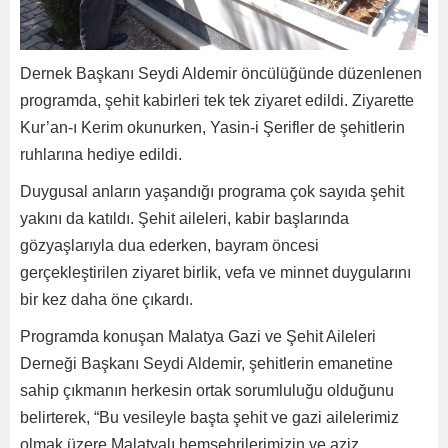
Dernek Başkanı Seydi Aldemir öncülüğünde düzenlenen
programda, şehit kabirleri tek tek ziyaret edildi. Ziyarette
Kur’an-ı Kerim okunurken, Yasin-i Şerifler de şehitlerin
ruhlarına hediye edildi.
Duygusal anların yaşandığı programa çok sayıda şehit
yakını da katıldı. Şehit aileleri, kabir başlarında
gözyaşlarıyla dua ederken, bayram öncesi
gerçekleştirilen ziyaret birlik, vefa ve minnet duygularını
bir kez daha öne çıkardı.
Programda konuşan Malatya Gazi ve Şehit Aileleri
Derneği Başkanı Seydi Aldemir, şehitlerin emanetine
sahip çıkmanın herkesin ortak sorumluluğu olduğunu
belirterek, “Bu vesileyle başta şehit ve gazi ailelerimiz
olmak üzere Malatyalı hemşehrilerimizin ve aziz