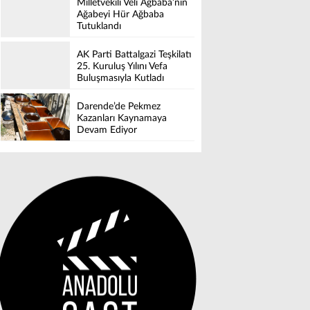
Milletvekili Veli Ağbaba’nın
Ağabeyi Hür Ağbaba
Tutuklandı
AK Parti Battalgazi Teşkilatı
25. Kuruluş Yılını Vefa
Buluşmasıyla Kutladı
Darende’de Pekmez
Kazanları Kaynamaya
Devam Ediyor