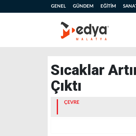
GENEL
GÜNDEM
EĞİTİM
SANA
Sıcaklar Artı
Çıktı
ÇEVRE