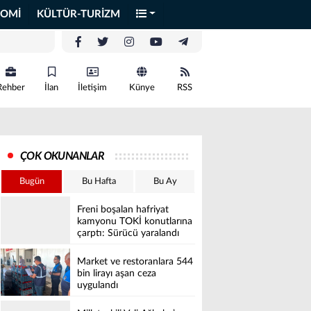
OMİ
KÜLTÜR-TURİZM
Rehber
İlan
İletişim
Künye
RSS
ÇOK OKUNANLAR
Bugün
Bu Hafta
Bu Ay
Freni boşalan hafriyat
kamyonu TOKİ konutlarına
çarptı: Sürücü yaralandı
Market ve restoranlara 544
bin lirayı aşan ceza
uygulandı