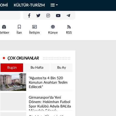
OMİ
KÜLTÜR-TURİZM
Rehber
İlan
İletişim
Künye
RSS
ÇOK OKUNANLAR
Bugün
Bu Hafta
Bu Ay
"Ağustos'ta 4 Bin 520
Konutun Anahtarı Teslim
Edilecek"
Girmanaspor’da Yeni
Dönem: Hekimhan Futbol
Spor Kulübü Adıyla BAL’da
Mücadele Edecek