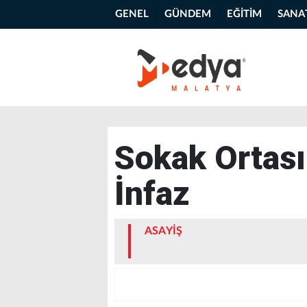
GENEL
GÜNDEM
EĞİTİM
SANA
Sokak Ortası
İnfaz
ASAYİŞ