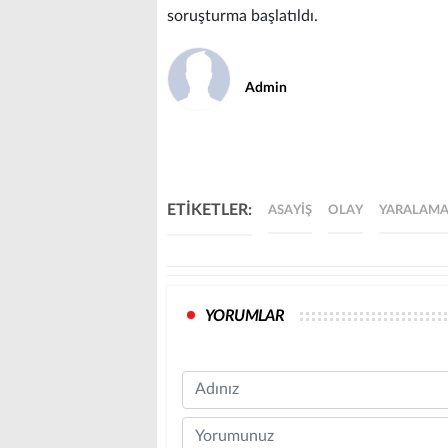
soruşturma başlatıldı.
Admin
ETİKETLER:
ASAYIŞ
OLAY
YARALAM
YORUMLAR
Name
Comment