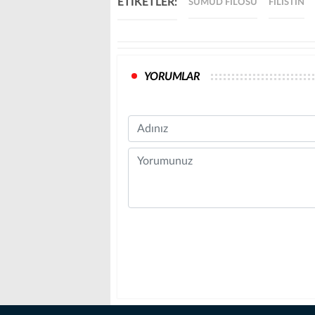
ETİKETLER:
SUMUD FILOSU
FILISTIN
YORUMLAR
Name
Comment