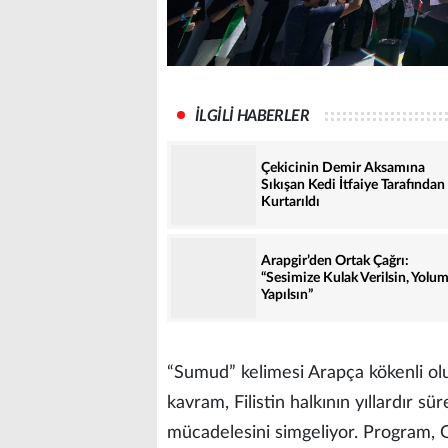
İLGİLİ HABERLER
Çekicinin Demir Aksamına
Sıkışan Kedi İtfaiye Tarafından
Kurtarıldı
Arapgir’den Ortak Çağrı:
“Sesimize Kulak Verilsin, Yolu
Yapılsın”
“Sumud” kelimesi Arapça kökenli olup
kavram, Filistin halkının yıllardır 
mücadelesini simgeliyor. Program, G