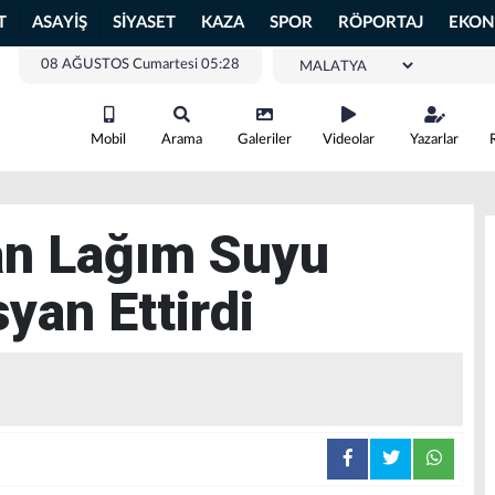
T
ASAYİŞ
SİYASET
KAZA
SPOR
RÖPORTAJ
EKON
08 AĞUSTOS Cumartesi 05:28
Mobil
Arama
Galeriler
Videolar
Yazarlar
an Lağım Suyu
syan Ettirdi