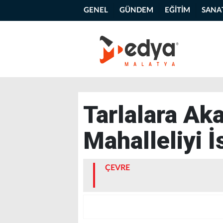
GENEL
GÜNDEM
EĞİTİM
SANA
Tarlalara Ak
Mahalleliyi İ
ÇEVRE