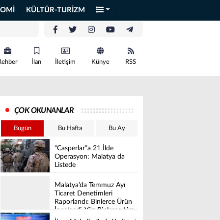
OMİ
KÜLTÜR-TURİZM
Rehber
İlan
İletişim
Künye
RSS
ÇOK OKUNANLAR
Bugün
Bu Hafta
Bu Ay
“Casperlar”a 21 İlde
Operasyon: Malatya da
Listede
Malatya’da Temmuz Ayı
Ticaret Denetimleri
Raporlandı: Binlerce Ürün
İncelendi, Yüz Binlerce Lira
Cez Kesildi