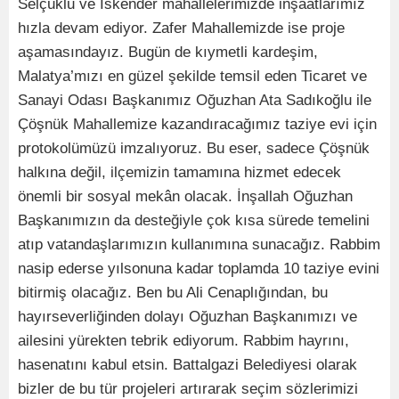
Selçuklu ve İskender mahallelerimizde inşaatlarımız
hızla devam ediyor. Zafer Mahallemizde ise proje
aşamasındayız. Bugün de kıymetli kardeşim,
Malatya’mızı en güzel şekilde temsil eden Ticaret ve
Sanayi Odası Başkanımız Oğuzhan Ata Sadıkoğlu ile
Çöşnük Mahallemize kazandıracağımız taziye evi için
protokolümüzü imzalıyoruz. Bu eser, sadece Çöşnük
halkına değil, ilçemizin tamamına hizmet edecek
önemli bir sosyal mekân olacak. İnşallah Oğuzhan
Başkanımızın da desteğiyle çok kısa sürede temelini
atıp vatandaşlarımızın kullanımına sunacağız. Rabbim
nasip ederse yılsonuna kadar toplamda 10 taziye evini
bitirmiş olacağız. Ben bu Ali Cenaplığından, bu
hayırseverliğinden dolayı Oğuzhan Başkanımızı ve
ailesini yürekten tebrik ediyorum. Rabbim hayrını,
hasenatını kabul etsin. Battalgazi Belediyesi olarak
bizler de bu tür projeleri artırarak seçim sözlerimizi