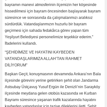
bayramın manevi atmosferinin ilçemizin her köşesinde
hissedilmesi için bayram öncesinden başlayarak bayram
süresince ve sonrasında da çalışmalarımızı aralıksız
sürdürdük. Vatandaşlarımızın huzurlu bir bayram
geçirmesi için sahada fedakârca görev yapan tüm
Yeşilyurt Belediyesi personelimize teşekkür ederim.”
İfadelerini kullandı.
“ŞEHİDİMİZE VE HAYATINI KAYBEDEN
VATANDAŞLARIMIZA ALLAH’TAN RAHMET
DİLİYORUM”
Başkan Geçit, konuşmasının devamında Ankara’nın Bala
ilçesinde görevini yerine getirirken şehit olan Jandarma
Astsubay Üstçavuş Yusuf Ergün ile Denizli’nin Sarayköy
ilçesinde meydana gelen otobüs kazasında ve Kurban
Bayramı süresince yaşanan trafik kazalarında hayatını
kaybeden vatandaşlar için taziye dileklerini iletti. Şehit