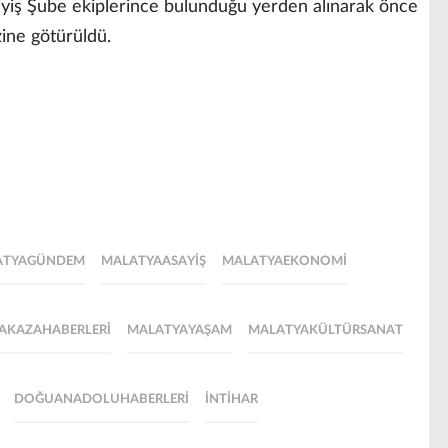
sayiş Şube ekiplerince bulunduğu yerden alınarak önce
ine götürüldü.
ATYAGÜNDEM
MALATYAASAYIŞ
MALATYAEKONOMI
AKAZAHABERLERI
MALATYAYAŞAM
MALATYAKÜLTÜRSANAT
DOĞUANADOLUHABERLERI
İNTIHAR