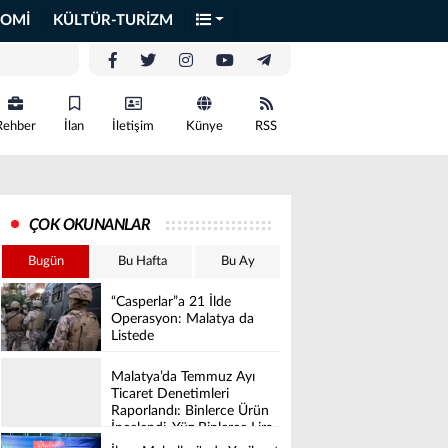
OMİ
KÜLTÜR-TURİZM
Rehber
İlan
İletişim
Künye
RSS
ÇOK OKUNANLAR
Bugün
Bu Hafta
Bu Ay
“Casperlar”a 21 İlde
Operasyon: Malatya da
Listede
Malatya’da Temmuz Ayı
Ticaret Denetimleri
Raporlandı: Binlerce Ürün
İncelendi, Yüz Binlerce Lira
Cez Kesildi