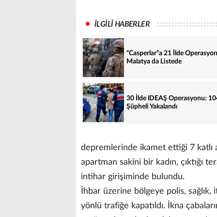
İLGİLİ HABERLER
“Casperlar”a 21 İlde Operasyon
Malatya da Listede
30 İlde lDEAŞ Operasyonu: 10
Şüpheli Yakalandı
depremlerinde ikamet ettiği 7 katlı 
apartman sakini bir kadın, çıktığı te
intihar girişiminde bulundu.
İhbar üzerine bölgeye polis, sağlık, 
yönlü trafiğe kapatıldı. İkna çabal