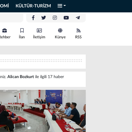
OMİ
KÜLTÜR-TURİZM
Rehber
İlan
İletişim
Künye
RSS
iniz.
Alican Bozkurt
ile ilgili 17 haber