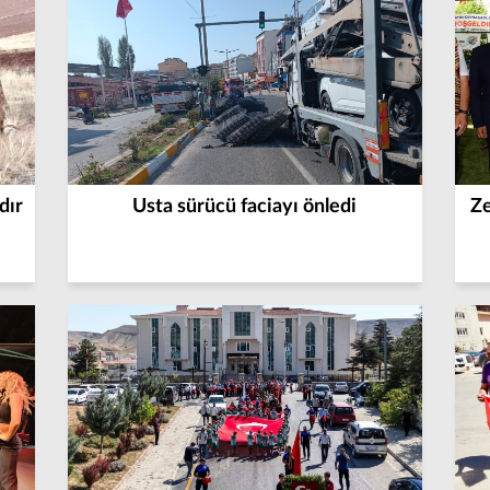
dır
Usta sürücü faciayı önledi
Ze