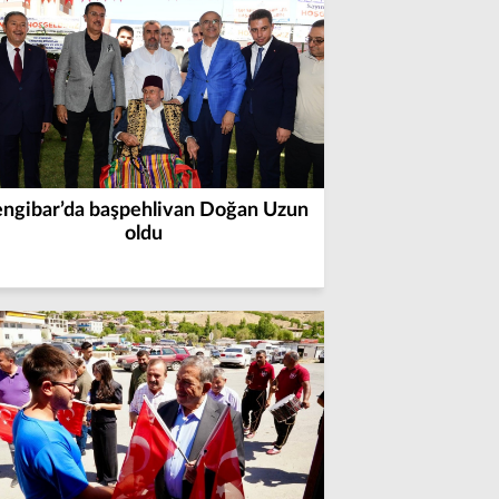
ngibar’da başpehlivan Doğan Uzun
oldu