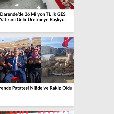
Darende’de 26 Milyon TL’lik GES
Yatırımı Gelir Üretmeye Başlıyor
rende Patatesi Niğde’ye Rakip Oldu