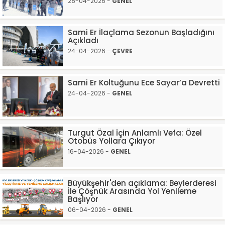
28-04-2026 -
GENEL
Sami Er İlaçlama Sezonun Başladığını
Açıkladı
24-04-2026 -
ÇEVRE
Sami Er Koltuğunu Ece Sayar’a Devretti
24-04-2026 -
GENEL
Turgut Özal İçin Anlamlı Vefa: Özel
Otobüs Yollara Çıkıyor
16-04-2026 -
GENEL
Büyükşehir'den açıklama: Beylerderesi
İle Çöşnük Arasında Yol Yenileme
Başlıyor
06-04-2026 -
GENEL