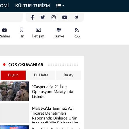
OMİ
KÜLTÜR-TURİZM
Rehber
İlan
İletişim
Künye
RSS
ÇOK OKUNANLAR
Bugün
Bu Hafta
Bu Ay
“Casperlar”a 21 İlde
Operasyon: Malatya da
Listede
Malatya’da Temmuz Ayı
Ticaret Denetimleri
Raporlandı: Binlerce Ürün
İncelendi, Yüz Binlerce Lira
Cez Kesildi