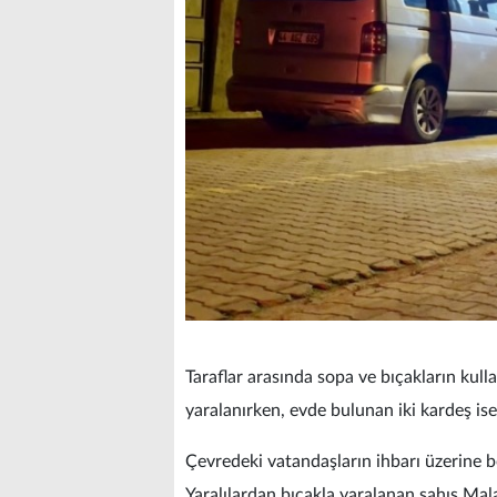
Taraflar arasında sopa ve bıçakların kulla
yaralanırken, evde bulunan iki kardeş is
Çevredeki vatandaşların ihbarı üzerine bö
Yaralılardan bıçakla yaralanan şahıs Mal