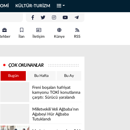
OMİ
KÜLTÜR-TURİZM
Rehber
İlan
İletişim
Künye
RSS
ÇOK OKUNANLAR
Bugün
Bu Hafta
Bu Ay
Freni boşalan hafriyat
kamyonu TOKİ konutlarına
çarptı: Sürücü yaralandı
Milletvekili Veli Ağbaba’nın
Ağabeyi Hür Ağbaba
Tutuklandı