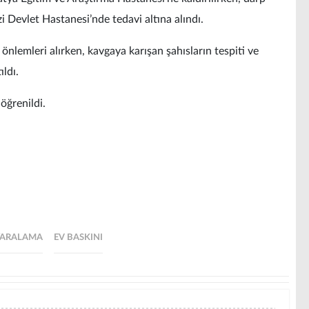
i Devlet Hastanesi’nde tedavi altına alındı.
 önlemleri alırken, kavgaya karışan şahısların tespiti ve
ıldı.
 öğrenildi.
YARALAMA
EV BASKINI