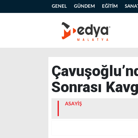
GENEL
GÜNDEM
EĞİTİM
SANA
Çavuşoğlu’nd
Sonrası Kavg
ASAYİŞ