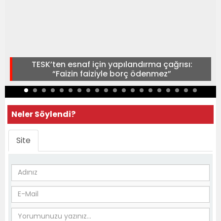
TESK’ten esnaf için yapılandırma çağrısı:
“Faizin faiziyle borç ödenmez”
Neler Söylendi?
Site