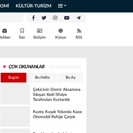
OMİ
KÜLTÜR-TURİZM
Rehber
İlan
İletişim
Künye
RSS
ÇOK OKUNANLAR
Bugün
Bu Hafta
Bu Ay
Çekicinin Demir Aksamına
Sıkışan Kedi İtfaiye
Tarafından Kurtarıldı
Kuzey Kuşak Yolunda Kaza:
Otomobil Refüje Çarptı