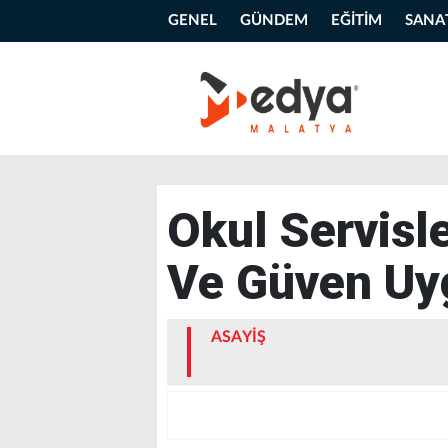
GENEL
GÜNDEM
EĞİTİM
SANA
Okul Servisl
Ve Güven Uy
ASAYİŞ