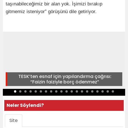
taşınabileceğimiz bir alan yok. İşimizi bırakıp
gitmemiz isteniyor” görüşünü dile getiriyor.
TESK’ten esnaf için yapılandırma çağrısı:
“Faizin faiziyle borç ödenmez”
Neler Söylendi?
Site