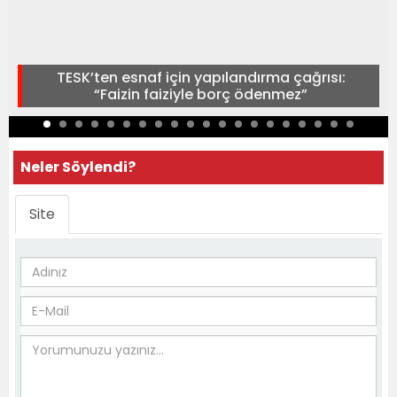
TESK’ten esnaf için yapılandırma çağrısı:
“Faizin faiziyle borç ödenmez”
Neler Söylendi?
Site