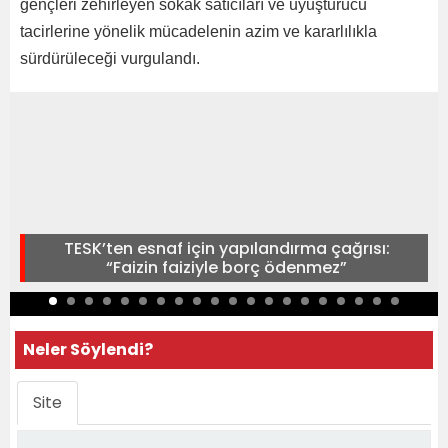
gençleri zehirleyen sokak satıcıları ve uyuşturucu
tacirlerine yönelik mücadelenin azim ve kararlılıkla
sürdürüleceği vurgulandı.
TESK’ten esnaf için yapılandırma çağrısı:
“Faizin faiziyle borç ödenmez”
Neler Söylendi?
Site