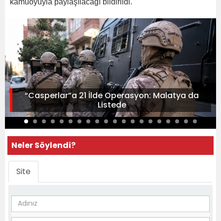
kamuoyuyla paylaşılacağı bildirildi.
“Casperlar”a 21 İlde Operasyon: Malatya da
Listede
Neler Söylendi?
Site